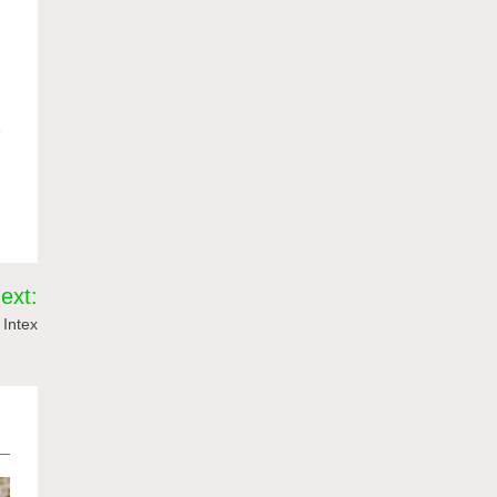
e
ext:
 Intex