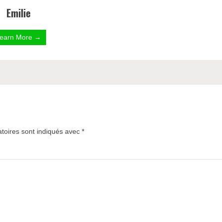
Emilie
earn More →
toires sont indiqués avec
*