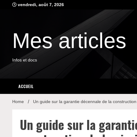
Skip
vendredi, août 7, 2026
to
content
Mes articles
Infos et docs
ACCUEIL
Home
Un guide sur la garantie décennale de la construction 
Un guide sur la garanti