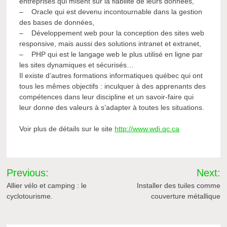
entreprises qui misent sur la fiabilité de leurs données,
– Oracle qui est devenu incontournable dans la gestion
des bases de données,
– Développement web pour la conception des sites web
responsive, mais aussi des solutions intranet et extranet,
– PHP qui est le langage web le plus utilisé en ligne par
les sites dynamiques et sécurisés…
Il existe d’autres formations informatiques québec qui ont
tous les mêmes objectifs : inculquer à des apprenants des
compétences dans leur discipline et un savoir-faire qui
leur donne des valeurs à s’adapter à toutes les situations.
Voir plus de détails sur le site
http://www.wdi.qc.ca
Navigation
Previous:
Next:
de
Allier vélo et camping : le
Installer des tuiles comme
cyclotourisme.
couverture métallique
l’article