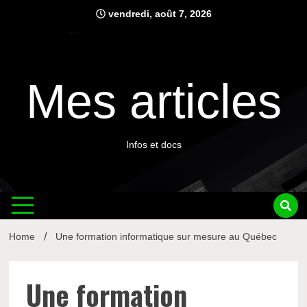
Skip
vendredi, août 7, 2026
to
content
Mes articles
Infos et docs
Home
Une formation informatique sur mesure au Québec
Une formation