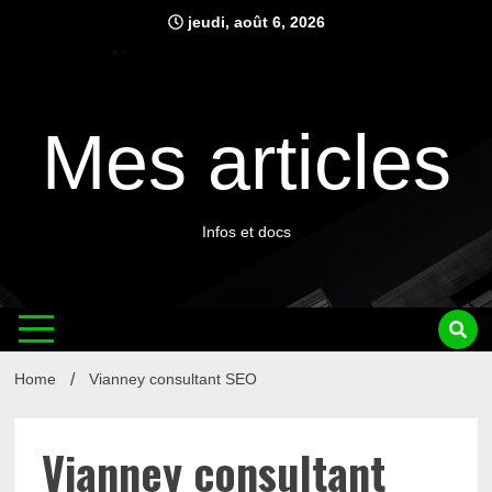
Skip
jeudi, août 6, 2026
to
content
Mes articles
Infos et docs
Home
Vianney consultant SEO
Vianney consultant