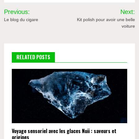
Navigation
Previous:
Next:
de
Le blog du cigare
Kit polish pour avoir une belle
voiture
l’article
RELATED POSTS
Voyage sensoriel avec les glaces Nuii : saveurs et
origines