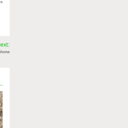
es
ext:
rphone