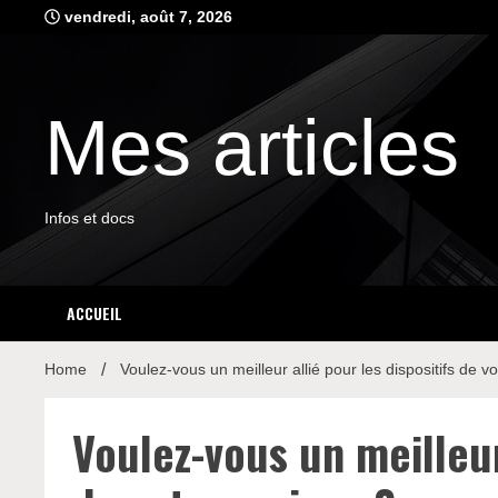
Skip
vendredi, août 7, 2026
to
content
Mes articles
Infos et docs
ACCUEIL
Home
Voulez-vous un meilleur allié pour les dispositifs de v
Voulez-vous un meilleur 