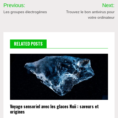
Navigation
Previous:
Next:
de
Les groupes électrogènes
Trouvez le bon antivirus pour
votre ordinateur
l’article
RELATED POSTS
Voyage sensoriel avec les glaces Nuii : saveurs et
origines