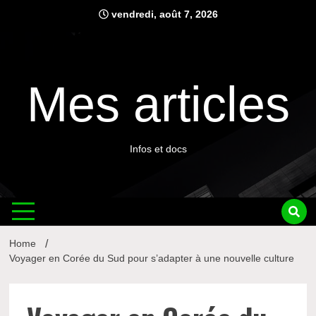
Skip
vendredi, août 7, 2026
to
content
Mes articles
Infos et docs
Home
Voyager en Corée du Sud pour s’adapter à une nouvelle culture