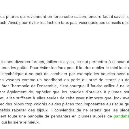
s phares qui reviennent en force cette saison, encore faut-il savoir l
uch. Ainsi, pour éviter les fashion faux pas, voici quelques conseils util
t dans diverses formes, tailles et styles, ce qui permettra à chacun 
 tous les goûts. Pour éviter les faux pas, il faudra oublier le total look 
ait inesthétique à souhait de combiner par exemple les boucles avec 
 trop voyants comme un headband en perle ou orné de strass ou d
t ôter l’harmonie de l’ensemble, c’est pourquoi il faudra veiller à ne l
ient également de rappeler que les boucles d’oreilles à plumes so
et, elles suffisent à elles seules de rehausser n’importe quel look av
vec des bijoux trop colorés ou des pièces trop imposantes au risque q
tefois rajouter des bijoux, il conviendra de ne retenir que les pièc
amment toute une panoplie de pendantes en plumes auprès de
pandaha
qui lui siéra le mieux.