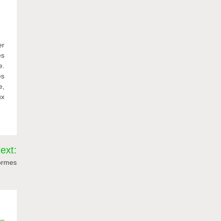
er
es
e.
es
e,
ux
ext:
formes