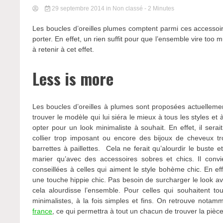
29 septembre 2014
in Non classé
- 2 Minutes
Les boucles d’oreilles plumes comptent parmi ces accessoire
porter. En effet, un rien suffit pour que l’ensemble vire too m
à retenir à cet effet.
Less is more
Les boucles d’oreilles à plumes sont proposées actuellemen
trouver le modèle qui lui siéra le mieux à tous les styles et à
opter pour un look minimaliste à souhait. En effet, il ser
collier trop imposant ou encore des bijoux de cheveux
barrettes à paillettes. Cela ne ferait qu’alourdir le buste e
marier qu’avec des accessoires sobres et chics. Il conv
conseillées à celles qui aiment le style bohème chic. En eff
une touche hippie chic. Pas besoin de surcharger le look a
cela alourdisse l’ensemble. Pour celles qui souhaitent tou
minimalistes, à la fois simples et fins. On retrouve not
france
, ce qui permettra à tout un chacun de trouver la pièce 