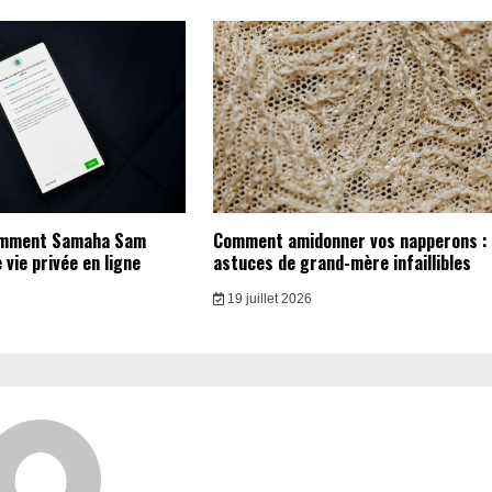
omment Samaha Sam
Comment amidonner vos napperons :
vie privée en ligne
astuces de grand-mère infaillibles
19 juillet 2026