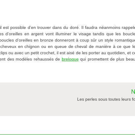
 est possible d’en trouver dans du doré. Il faudra néanmoins rappel
les d’oreilles en argent vont illuminer le visage tandis que les boucl
 boucles d’oreilles en bronze donneront à coup sûr un style romantiqu
 les cheveux en chignon ou en queue de cheval de manière à ce que l
ps ou avec un petit crochet, il est aisé de les porter au quotidien, et c
ement des modèles rehaussés de
breloque
qui promettent de plus bea
N
Les perles sous toutes leurs 