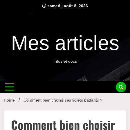
Skip
samedi, août 8, 2026
to
content
Mes articles
Infos et docs
Home
Comment bien choisir ses volets battants ?
Comment bien choisir