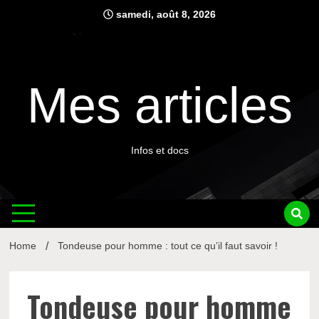
Skip
samedi, août 8, 2026
to
content
Mes articles
Infos et docs
Home
Tondeuse pour homme : tout ce qu’il faut savoir !
Tondeuse pour homme